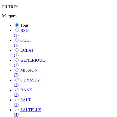
FILTRES
Marques
Tous
BSD
(1)
CULT
(1)
ECLAT
(1)
GENERIQUE
(1)
MISSION
(2)
ODYSSEY
(1)
RANT
(1)
SALT
(1)
SALTPLUS
(4)