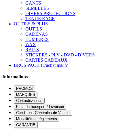
GANTS
SEMELLES
DIVERS PROTECTIONS
TENUE RACE
OUTILS & PLUS
OUTILS
CADENAS
LUMIERES
WAX
RAILS
STICKERS - PLV - DVD - DIVERS
CARTES CADEAUX
BROS PACK (L'achat malin)
Informations
PROMOS
MARQUES
Contactez-nous
Frais de transport / Livraison
Conditions Générales de Ventes
Modalités de règlements
GARANTIE