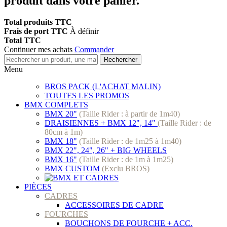
produit dans votre panier.
Total produits TTC
Frais de port TTC
À définir
Total TTC
Continuer mes achats
Commander
Rechercher
Menu
BROS PACK (L'ACHAT MALIN)
TOUTES LES PROMOS
BMX COMPLETS
BMX 20"
(Taille Rider : à partir de 1m40)
DRAISIENNES + BMX 12", 14"
(Taille Rider : de
80cm à 1m)
BMX 18"
(Taille Rider : de 1m25 à 1m40)
BMX 22", 24", 26" + BIG WHEELS
BMX 16"
(Taille Rider : de 1m à 1m25)
BMX CUSTOM
(Exclu BROS)
PIÈCES
CADRES
ACCESSOIRES DE CADRE
FOURCHES
BOUCHONS DE FOURCHE + ACC.