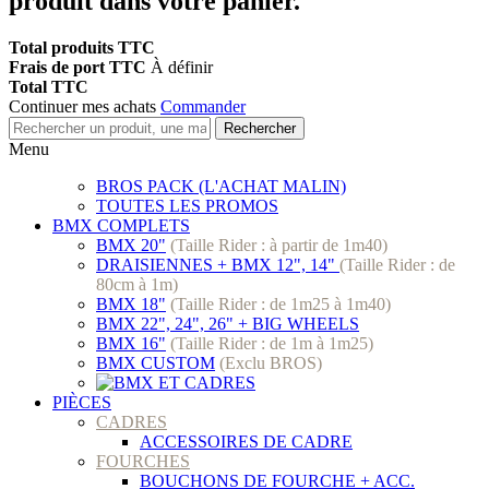
produit dans votre panier.
Total produits TTC
Frais de port TTC
À définir
Total TTC
Continuer mes achats
Commander
Rechercher
Menu
BROS PACK (L'ACHAT MALIN)
TOUTES LES PROMOS
BMX COMPLETS
BMX 20"
(Taille Rider : à partir de 1m40)
DRAISIENNES + BMX 12", 14"
(Taille Rider : de
80cm à 1m)
BMX 18"
(Taille Rider : de 1m25 à 1m40)
BMX 22", 24", 26" + BIG WHEELS
BMX 16"
(Taille Rider : de 1m à 1m25)
BMX CUSTOM
(Exclu BROS)
PIÈCES
CADRES
ACCESSOIRES DE CADRE
FOURCHES
BOUCHONS DE FOURCHE + ACC.