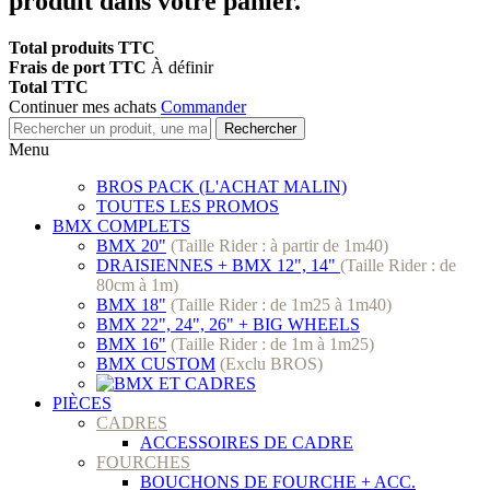
produit dans votre panier.
Total produits TTC
Frais de port TTC
À définir
Total TTC
Continuer mes achats
Commander
Rechercher
Menu
BROS PACK (L'ACHAT MALIN)
TOUTES LES PROMOS
BMX COMPLETS
BMX 20"
(Taille Rider : à partir de 1m40)
DRAISIENNES + BMX 12", 14"
(Taille Rider : de
80cm à 1m)
BMX 18"
(Taille Rider : de 1m25 à 1m40)
BMX 22", 24", 26" + BIG WHEELS
BMX 16"
(Taille Rider : de 1m à 1m25)
BMX CUSTOM
(Exclu BROS)
PIÈCES
CADRES
ACCESSOIRES DE CADRE
FOURCHES
BOUCHONS DE FOURCHE + ACC.