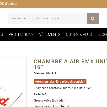
0€ d'achats
ES
PROTECTIONS
VÊTEMENTS
OUTILS & PLUS
BLOG
CHAMBRE A AIR BMX UNI
16''
Marque:
UNITED
Attention : dernière pièce disponible !
Chambre à adaptable sur tous les BMX 16"
Taille 16"
Grosse valve (Schrader)
Livré avec stickers United.