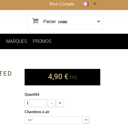
Mon Compte
Panier
(vide)
MARQUES
PROMOS
TED
4,90 €
TTC
Quantité
-
+
Chambres à air
16"