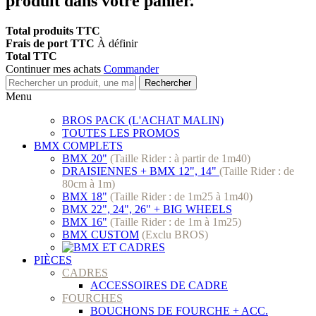
produit dans votre panier.
Total produits TTC
Frais de port TTC
À définir
Total TTC
Continuer mes achats
Commander
Rechercher
Menu
BROS PACK (L'ACHAT MALIN)
TOUTES LES PROMOS
BMX COMPLETS
BMX 20"
(Taille Rider : à partir de 1m40)
DRAISIENNES + BMX 12", 14"
(Taille Rider : de
80cm à 1m)
BMX 18"
(Taille Rider : de 1m25 à 1m40)
BMX 22", 24", 26" + BIG WHEELS
BMX 16"
(Taille Rider : de 1m à 1m25)
BMX CUSTOM
(Exclu BROS)
PIÈCES
CADRES
ACCESSOIRES DE CADRE
FOURCHES
BOUCHONS DE FOURCHE + ACC.