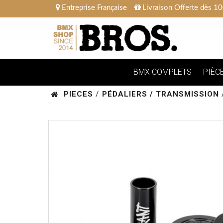
Entreprise Française
Livraison Offerte dès 10
BMX COMPLETS
PIÈC
PIECES
/
PÉDALIERS / TRANSMISSION