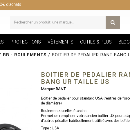
0€ d'achats
ES
PROTECTIONS
VÊTEMENTS
OUTILS & PLUS
BLOG
/
BB - ROULEMENTS
/
BOITIER DE PEDALIER RANT BANG U
BOITIER DE PEDALIER RA
BANG UR TAILLE US
Marque:
RANT
Boitier de pédalier pour standard USA (rentrés de for
de diamètre)
Roulements scellés étanche.
Permet de remplacer votre ancien boîtier US pour ada
d'autres pédalier habituellement utilisé avec des boîti
Type : USA