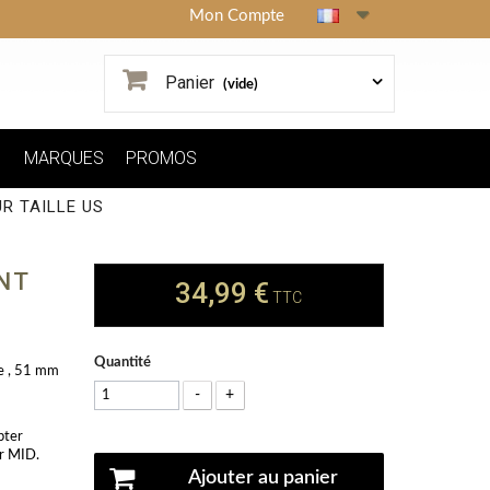
Mon Compte
Panier
(vide)
MARQUES
PROMOS
R TAILLE US
NT
34,99 €
TTC
Quantité
ce , 51 mm
-
+
pter
er MID.
Ajouter au panier