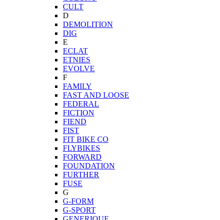
CULT
D
DEMOLITION
DIG
E
ECLAT
ETNIES
EVOLVE
F
FAMILY
FAST AND LOOSE
FEDERAL
FICTION
FIEND
FIST
FIT BIKE CO
FLYBIKES
FORWARD
FOUNDATION
FURTHER
FUSE
G
G-FORM
G-SPORT
GENERIQUE