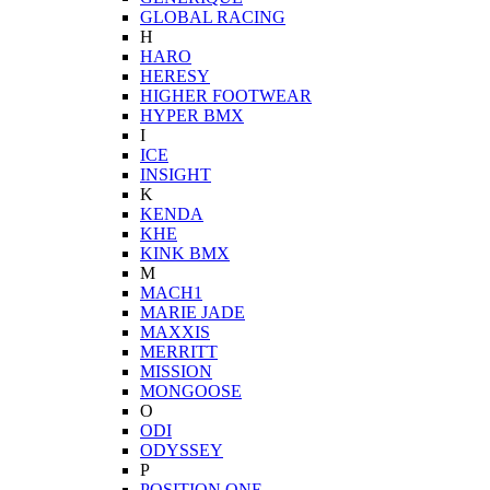
GLOBAL RACING
H
HARO
HERESY
HIGHER FOOTWEAR
HYPER BMX
I
ICE
INSIGHT
K
KENDA
KHE
KINK BMX
M
MACH1
MARIE JADE
MAXXIS
MERRITT
MISSION
MONGOOSE
O
ODI
ODYSSEY
P
POSITION ONE