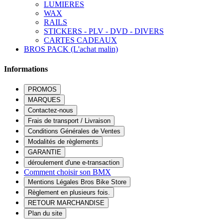
LUMIERES
WAX
RAILS
STICKERS - PLV - DVD - DIVERS
CARTES CADEAUX
BROS PACK (L'achat malin)
Informations
PROMOS
MARQUES
Contactez-nous
Frais de transport / Livraison
Conditions Générales de Ventes
Modalités de règlements
GARANTIE
déroulement d'une e-transaction
Comment choisir son BMX
Mentions Légales Bros Bike Store
Règlement en plusieurs fois.
RETOUR MARCHANDISE
Plan du site