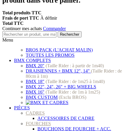
produit dans votre panier.
Total produits TTC
Frais de port TTC
À définir
Total TTC
Continuer mes achats
Commander
Rechercher
Menu
BROS PACK (L'ACHAT MALIN)
TOUTES LES PROMOS
BMX COMPLETS
BMX 20"
(Taille Rider : à partir de 1m40)
DRAISIENNES + BMX 12", 14"
(Taille Rider : de
80cm à 1m)
BMX 18"
(Taille Rider : de 1m25 à 1m40)
BMX 22", 24", 26" + BIG WHEELS
BMX 16"
(Taille Rider : de 1m à 1m25)
BMX CUSTOM
(Exclu BROS)
PIÈCES
CADRES
ACCESSOIRES DE CADRE
FOURCHES
BOUCHONS DE FOURCHE + ACC.