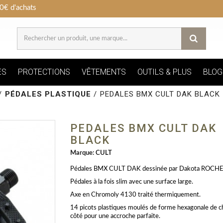
0€ d'achats
ES
PROTECTIONS
VÊTEMENTS
OUTILS & PLUS
BLOG
/
PÉDALES PLASTIQUE
/
PEDALES BMX CULT DAK BLACK
PEDALES BMX CULT DAK
BLACK
Marque:
CULT
Pédales BMX CULT DAK dessinée par Dakota ROCHE
Pédales à la fois slim avec une surface large.
Axe en Chromoly 4130 traité thermiquement.
14 picots plastiques moulés de forme hexagonale de 
côté pour une accroche parfaite.