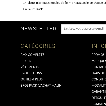
14 picots plastiques moulés de forme hexagonale de chaque cô
Couleur : Black
NEWSLETTER
CATÉGORIES
INFO
BMX COMPLETS
PROMOS
PIECES
MARQUE
VÊTEMENTS
CONTACT
PROTECTIONS
FRAIS DE
OUTILS & PLUS
CONDITI
BROS PACK (L'ACHAT MALIN)
MODALIT
GARANTI
DÉROULE
COMMENT