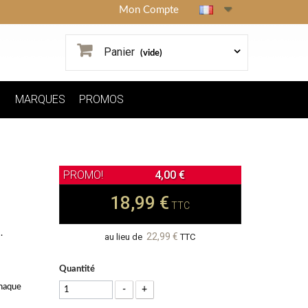
Mon Compte
Panier
(vide)
MARQUES
PROMOS
4,00 €
18,99 €
TTC
.
22,99 €
au lieu de
TTC
Quantité
chaque
-
+