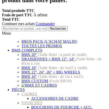
produit dans votre panier.
Total produits TTC
Frais de port TTC
À définir
Total TTC
Continuer mes achats
Commander
Rechercher
Menu
BROS PACK (L'ACHAT MALIN)
TOUTES LES PROMOS
BMX COMPLETS
BMX 20"
(Taille Rider : à partir de 1m40)
DRAISIENNES + BMX 12", 14"
(Taille Rider : de
80cm à 1m)
BMX 18"
(Taille Rider : de 1m25 à 1m40)
BMX 22", 24", 26" + BIG WHEELS
BMX 16"
(Taille Rider : de 1m à 1m25)
BMX CUSTOM
(Exclu BROS)
PIÈCES
CADRES
ACCESSOIRES DE CADRE
FOURCHES
BOUCHONS DE FOURCHE + ACC.