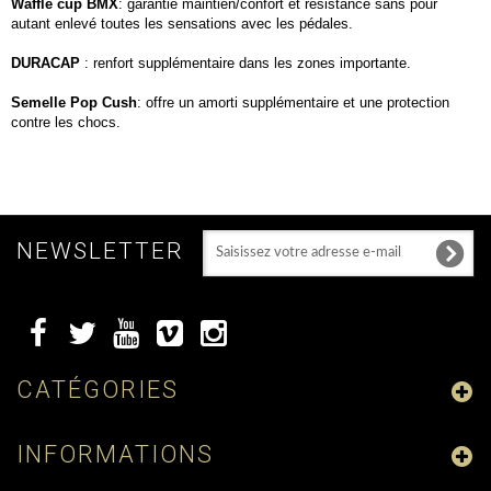
Waffle cup BMX
: garantie maintien/confort et résistance sans pour
autant enlevé toutes les sensations avec les pédales.
DURACAP
: renfort supplémentaire dans les zones importante.
Semelle Pop Cush
: offre un amorti supplémentaire et une protection
contre les chocs.
NEWSLETTER
CATÉGORIES
INFORMATIONS