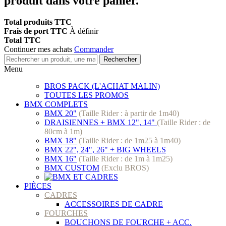
produit dans votre panier.
Total produits TTC
Frais de port TTC
À définir
Total TTC
Continuer mes achats
Commander
Rechercher
Menu
BROS PACK (L'ACHAT MALIN)
TOUTES LES PROMOS
BMX COMPLETS
BMX 20"
(Taille Rider : à partir de 1m40)
DRAISIENNES + BMX 12", 14"
(Taille Rider : de
80cm à 1m)
BMX 18"
(Taille Rider : de 1m25 à 1m40)
BMX 22", 24", 26" + BIG WHEELS
BMX 16"
(Taille Rider : de 1m à 1m25)
BMX CUSTOM
(Exclu BROS)
PIÈCES
CADRES
ACCESSOIRES DE CADRE
FOURCHES
BOUCHONS DE FOURCHE + ACC.