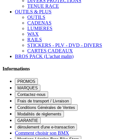
DIVERS PROTECTIONS
TENUE RACE
OUTILS & PLUS
OUTILS
CADENAS
LUMIERES
WAX
RAILS
STICKERS - PLV - DVD - DIVERS
CARTES CADEAUX
BROS PACK (L'achat malin)
Informations
PROMOS
MARQUES
Contactez-nous
Frais de transport / Livraison
Conditions Générales de Ventes
Modalités de règlements
GARANTIE
déroulement d'une e-transaction
Comment choisir son BMX