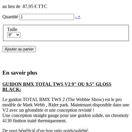
au lieu de
87,95 €
TTC
Quantité
-
+
Taille
Ajouter au panier
En savoir plus
GUIDON BMX TOTAL TWS V2 9" OU 9.5" GLOSS
BLACK:
Le guidon TOTAL BMX TWS 2 (The Webbie Show) est le pro
modèle de Mark Webb , Rider park. Maintenant disponible dans une
V2 avec un géométrie et une conception revisité !
Une conception straight gauge pour une guidon solide, un chromoly
4130 finition traité thermiquement.
De quoi bénéficié d'un bon ratio poids/solidité.