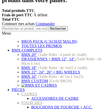
produit dans votre panier.
Total produits TTC
Frais de port TTC
À définir
Total TTC
Continuer mes achats
Commander
Rechercher
Menu
BROS PACK (L'ACHAT MALIN)
TOUTES LES PROMOS
BMX COMPLETS
BMX 20"
(Taille Rider : à partir de 1m40)
DRAISIENNES + BMX 12", 14"
(Taille Rider : de
80cm à 1m)
BMX 18"
(Taille Rider : de 1m25 à 1m40)
BMX 22", 24", 26" + BIG WHEELS
BMX 16"
(Taille Rider : de 1m à 1m25)
BMX CUSTOM
(Exclu BROS)
PIÈCES
CADRES
ACCESSOIRES DE CADRE
FOURCHES
BOUCHONS DE FOURCHE + ACC.