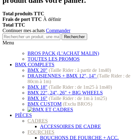
produit dans votre panier.
Total produits TTC
Frais de port TTC
À définir
Total TTC
Continuer mes achats
Commander
Rechercher
Menu
BROS PACK (L'ACHAT MALIN)
TOUTES LES PROMOS
BMX COMPLETS
BMX 20"
(Taille Rider : à partir de 1m40)
DRAISIENNES + BMX 12", 14"
(Taille Rider : de
80cm à 1m)
BMX 18"
(Taille Rider : de 1m25 à 1m40)
BMX 22", 24", 26" + BIG WHEELS
BMX 16"
(Taille Rider : de 1m à 1m25)
BMX CUSTOM
(Exclu BROS)
PIÈCES
CADRES
ACCESSOIRES DE CADRE
FOURCHES
BOUCHONS DE FOURCHE + ACC.