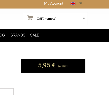
My Account
Cart
(empty)
OG
BRANDS
SALE
5,95 €
Tax incl.
.