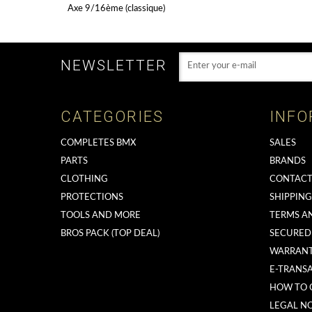
Axe 9/16ème (classique)
NEWSLETTER
CATEGORIES
INFO
COMPLETES BMX
SALES
PARTS
BRANDS
CLOTHING
CONTACT
PROTECTIONS
SHIPPIN
TOOLS AND MORE
TERMS A
BROS PACK (TOP DEAL)
SECURED
WARRAN
E-TRANS
HOW TO 
LEGAL NO