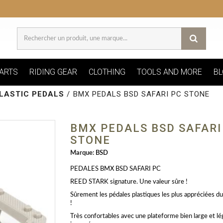
ARTS
RIDING GEAR
CLOTHING
TOOLS AND MORE
BL
LASTIC PEDALS
/
BMX PEDALS BSD SAFARI PC STONE
BMX PEDALS BSD SAFARI
STONE
Marque:
BSD
PEDALES BMX BSD SAFARI PC
REED STARK signature. Une valeur sûre !
Sûrement les pédales plastiques les plus appréciées 
!
Très confortables avec une plateforme bien large et 