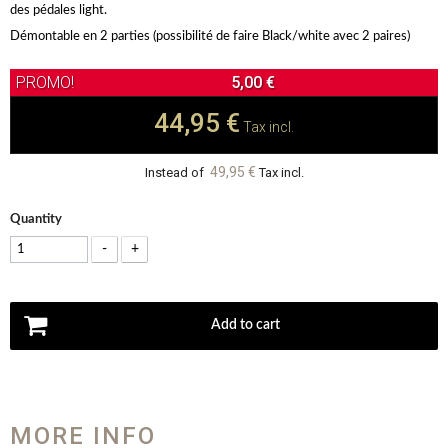
des pédales light.
Démontable en 2 parties (possibilité de faire Black/white avec 2 paires)
5,00 €
44,95 €
Tax incl.
49,95 €
Instead of
Tax incl.
Quantity
-
+
Add to cart
MORE INFO